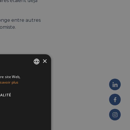
es étaient déjà
songe entre autres
nomiste.
×
tre site Web,
ENGLISH
savoir plus
FRENCH
ALITÉ
DUTCH
xelles