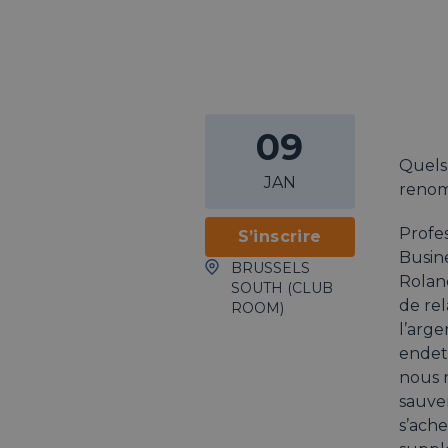
09
Quels
JAN
renom
Profes
S’inscrire
Busine
BRUSSELS
Roland
SOUTH (CLUB
de rel
ROOM)
l’arge
endett
nous n
sauver
s’ache