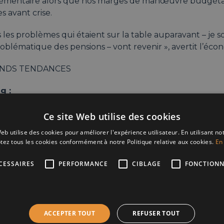
émentaire alors que nos marges de manœuvre budgétair
es avant crise.
 les problèmes qui étaient sur la table auparavant – je 
roblématique des pensions – vont revenir », avertit l’éco
NDS TENDANCES
g :
 : Welcome
Ce site Web utilise des cookies
eb utilise des cookies pour améliorer l'expérience utilisateur. En utilisant no
 : Conférence
tez tous les cookies conformément à notre Politique relative aux cookies.
En 
 : Drink & Networking
CESSAIRES
PERFORMANCE
CIBLAGE
FONCTIONN
se :
els South (CLUB ROOM) – Avenue Van Bever, 17 1180 Bru
ACCEPTER TOUT
REFUSER TOUT