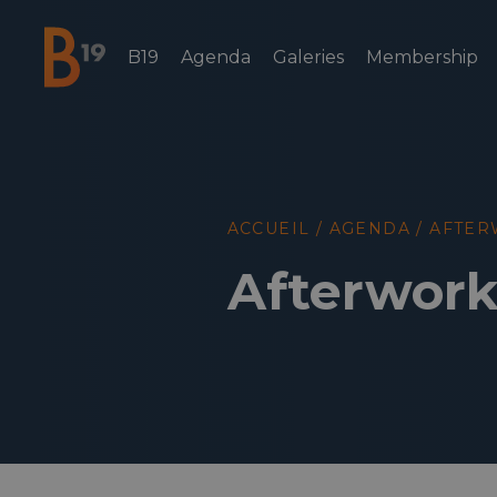
B19
Agenda
Galeries
Membership
National Business Club & Networking
ACCUEIL
/
AGENDA
/
AFTER
Afterwork 