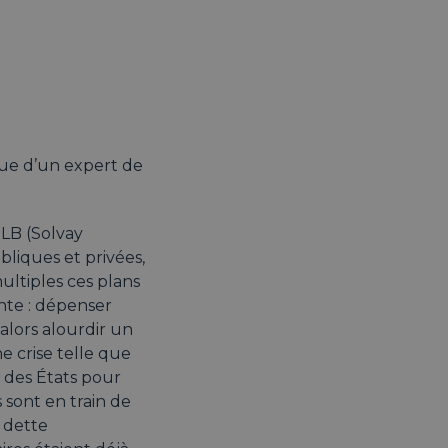
ue d’un expert de
ULB (Solvay
bliques et privées,
ultiples ces plans
inte : dépenser
alors alourdir un
e crise telle que
s des États pour
 sont en train de
e dette