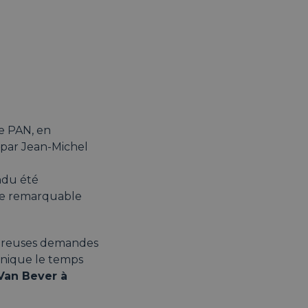
de PAN, en
 par Jean-Michel
endu été
 le remarquable
ombreuses demandes
unique le temps
Van Bever à