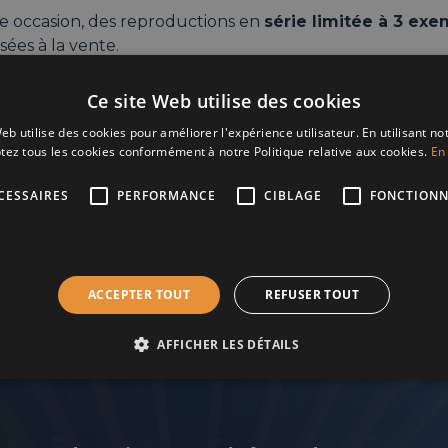
te occasion, des reproductions en
série limitée à 3 exe
ées à la vente.
e libre – Venez accompagné·e·s !
Ce site Web utilise des cookies
 – 21h
eb utilise des cookies pour améliorer l'expérience utilisateur. En utilisant no
enue Van Bever 19, 1180 Uccle
tez tous les cookies conformément à notre Politique relative aux cookies.
En 
CESSAIRES
PERFORMANCE
CIBLAGE
FONCTIONN
ACCEPTER TOUT
REFUSER TOUT
AFFICHER LES DÉTAILS