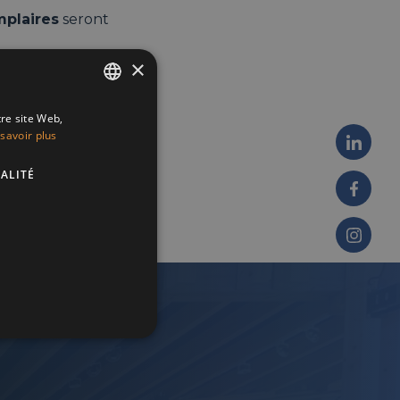
mplaires
seront
×
tre site Web,
ENGLISH
savoir plus
FRENCH
ALITÉ
DUTCH