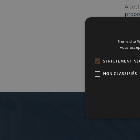
À cet
propos
Entré
🕕 18h
Notre site W
📍 Av
vous accep
STRICTEMENT NÉ
NON CLASSIFIÉS