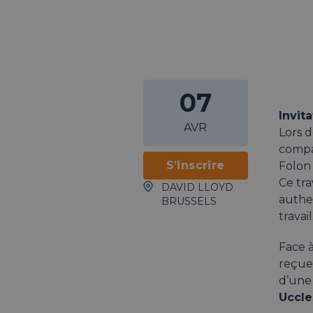
07
Invit
AVR
Lors d
compag
S’inscrire
Folon
Ce tra
DAVID LLOYD
authe
BRUSSELS
travail
Face 
reçue
d’une 
Uccle