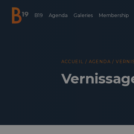
B19
Agenda
Galeries
Membership
National Business Club & Networking
ACCUEIL
/
AGENDA
/
VERNI
Vernissage